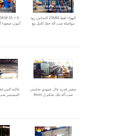
الهواء لقط 20MM النحاس رود
مواصلة صب آلة خط كامل مع
شاشة تعمل باللمس
150 مم / دقيقة
صغير قدرة عال عمودي نحاسي
عالية السرعة
صب آلة بلك تحكم ل 8mm
نحاس قضيب
ساعة النحاس