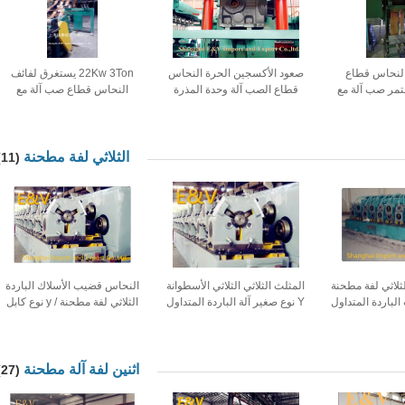
ن النحاس قطاع
صعود الأكسجين الحرة النحاس
22Kw 3Ton يستغرق لفائف
تمر صب آلة مع
قطاع الصب آلة وحدة المذرة
النحاس قطاع صب آلة مع
اء لقط
المستمر
سرعة قابل للتعديل
الثلاثي لفة مطحنة
(11)
ثلاثي لفة مطحنة
المثلث الثلاثي الثلاثي الأسطوانة
النحاس قضيب الأسلاك الباردة
لباردة المتداول
Y نوع صغير آلة الباردة المتداول
الثلاثي لفة مطحنة / y نوع كابل
دد المحرك
مع محرك منفصل
الباردة الدرفلة
اثنين لفة آلة مطحنة
(27)