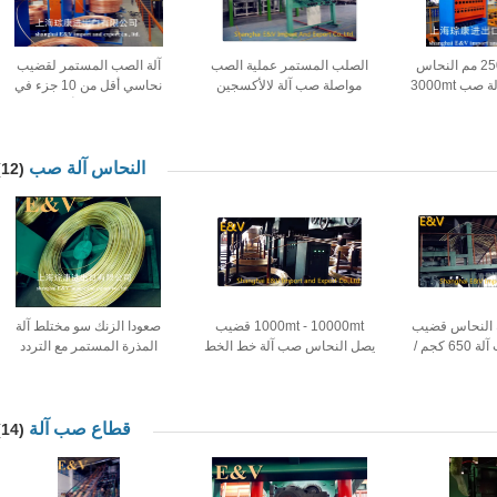
250KW 35 × 4 مم النحاس
الصلب المستمر عملية الصب
آلة الصب المستمر لقضيب
أنبوب صعودا آلة صب 3000mt
مواصلة صب آلة لالأكسجين
نحاسي أقل من 10 جزء في
الحرة النحاس رود
المليون ، وكابل وأسلاك من 8
مم إلى 30 مم
النحاس آلة صب
(12)
 النحاس قضيب
1000mt - 10000mt قضيب
صعودا الزنك سو مختلط آلة
المستمر صب آلة 650 كجم /
يصل النحاس صب آلة خط الخط
المذرة المستمر مع التردد
 ذوبان السرعة
300 نوع ثلاثة الجسم الفرن
التلقائي التكيف
قطاع صب آلة
(14)