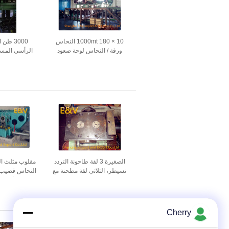
1000mt 180 × 10 النحاس
3000 ط
ورقة / النحاس لوحة صعود
الرأسي المس
مستمر آلة الصب
الهو
الصغيرة 3 لفة طاحونة التردد
مقلوب مثلث ال
تسيطر، الثلاثي لفة مطحنة مع
النحاس قضيب ا
شاشة تعمل باللمس العرض
مع أس تر
Cherry