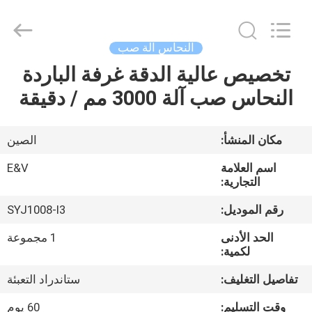
2026
JIAXING
JICHENG
MACHINERY
CO.,LTD..
النحاس آلة صب
All
Rights
Reserved.
تخصيص عالية الدقة غرفة الباردة
الصفحة
النحاس صب آلة 3000 مم / دقيقة
الرئيسية
منتجات
مكان المنشأ:
الصين
اسم العلامة
E&V
معلومات
التجارية:
عنا
رقم الموديل:
SYJ1008-I3
الحد الأدنى
1 مجموعة
جولة
لكمية:
في
تفاصيل التغليف:
ستاندراد التعبئة
المعمل
وقت التسليم:
60 يوم