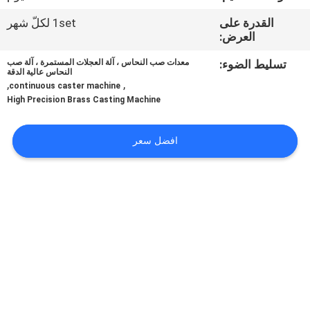
القدرة على
1set لكلّ شهر
مراقبة
العرض:
الجودة
تسليط الضوء:
معدات صب النحاس ، آلة العجلات المستمرة ، آلة صب
النحاس عالية الدقة
,
,
continuous caster machine
اتصل
High Precision Brass Casting Machine
بنا
افضل سعر
أخبار
اطلب
اقتباس
خريطة
الموقع