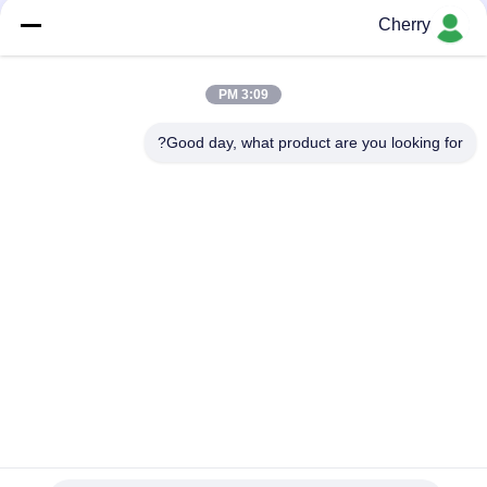
Cherry
عالية السرعة النحاس قضيب المستمر صب آلة 650 كجم / ساعة
النحاس ذوبان السرعة
3:09 PM
صغير قدرة عال عمودي نحاسي صب آلة بلك تحكم ل 8mm نحاس
قضيب
Good day, what product are you looking for?
فئات شعبية
جميع
إلى الأعلى الذين 
النحاس المستمر صب 
يدلون بالجهاز
آلة
قطاع صب آلة
النحاس آلة صب
اثنين لفة آلة مطحنة
الثلاثي لفة مطحنة
المعادن المتداول 
النحاس مطحنة
مطحنة