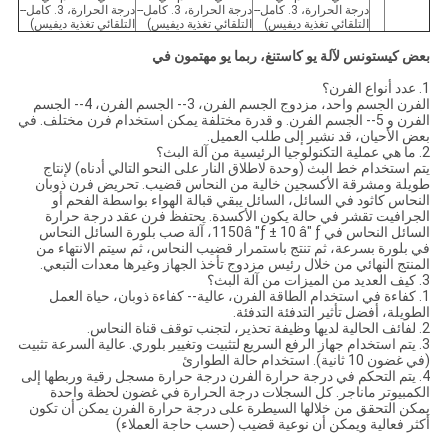
درجة الحرارة، 3. كامل--
درجة الحرارة، 3. كامل--
درجة الحرارة، 3. كامل--
التلقائي تغذية ديفيس)
التلقائي تغذية ديفيس)
التلقائي تغذية ديفيس)
بعض كيستونس لآلة يو كاستنغ، ربما يو مهتمون في
1. عدد أنواع الفرن؟
الفرن الجسم واحد، مزدوج الجسم الفرن، 3-- الجسم الفرن، 4-- الجسم
الفرن و 5-- الجسم الفرن. و قدرة مختلفة يمكن استخدام فرن مختلف. في
بعض الأحيان، قد نشير إلى طلب العميل.
2. ما هي عملية التكنولوجيا الرئيسية من آلة البث؟
يتم استخدام خط البث (وحدة لاطلاق النار على النحو التالي أدناه) لإنتاج
طويلة ومشرقة الأكسجين خالية من النحاس قضيب. تحريض فرن ذوبان
النحاس كاثود في السائل، السائل يبقي قبالة الهواء بواسطة الفحم أو
الجرافيت تقشر في حالة يكون الأكسدة. يحتفظ فرن عقد درجة حرارة
السائل النحاس في 1150â "ƒ ± 10 â" ƒ، آلة صب بلورة السائل النحاس
في بلورة بسرعة، ثم تنتج باستمرار قضيب النحاس، ثم سيتم الانتهاء من
المنتج النهائي من خلال رئيس مزدوج تأخذ الجهاز وغيرها معدات التبعي.
3. كيف العديد من الميزات من آلة البث؟
1. كفاءة في استخدام الطاقة الفرن، عالية-- كفاءة ذوبان، حياة العمل
الطويلة، أفضل تأثير التدفئة التدفئة.
2. لفائف الحالية لديها وظيفة تحذير، لتجنب توقف قناة النحاس.
3. يتم استخدام جهاز الرفع السريع لتثبيت وتغيير بلوري. عالية السرعة تثبيت
(في غضون 10 ثانية). استخدام حالة الطوارئ
4. يتم التحكم في درجة حرارة الفرن درجة حرارة مسجل رقية وربطها إلى
الكمبيوتر ماناجر. كل السجلات درجة الحرارة في غضون لحظة واحدة
يمكن التحقق من خلالها السيطرة على درجة حرارة الفرن يمكن أن تكون
أكثر فعالية ويمكن أن نوعية قضيب (حسب حاجة العملاء)