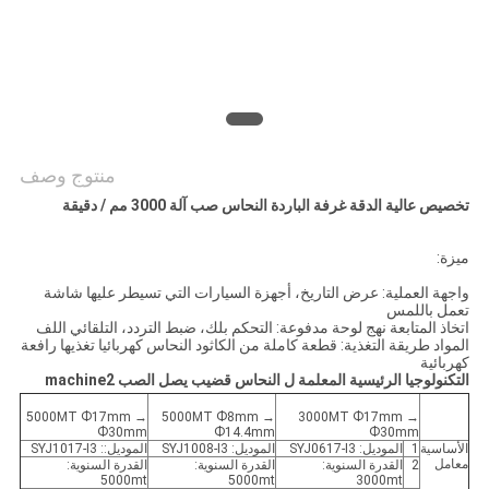
PRIVACY
POLICY
منتوج وصف
تخصيص عالية الدقة غرفة الباردة النحاس صب آلة 3000 مم / دقيقة
ميزة:
واجهة العملية: عرض التاريخ، أجهزة السيارات التي تسيطر عليها شاشة
تعمل باللمس
اتخاذ المتابعة نهج لوحة مدفوعة: التحكم بلك، ضبط التردد، التلقائي اللف
المواد طريقة التغذية: قطعة كاملة من الكاثود النحاس كهربائيا تغذيها رافعة
كهربائية
التكنولوجيا الرئيسية المعلمة ل النحاس قضيب يصل الصب machine2
5000MT Ф17mm →
5000MT Ф8mm →
3000MT Ф17mm →
Ф30mm
Ф14.4mm
Ф30mm
الأساسية
1
الموديل: SYJ0617-I3
الموديل: SYJ1008-I3
الموديل:: SYJ1017-I3
معامل
2
القدرة السنوية:
القدرة السنوية:
القدرة السنوية:
5000mt
5000mt
3000mt