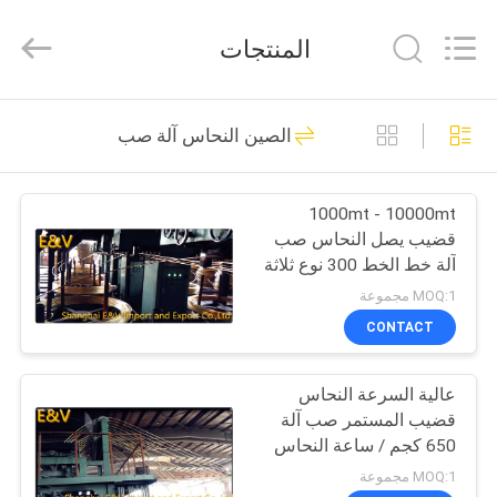
2026
JIAXING
JICHENG
المنتجات
MACHINERY
CO.,LTD..
All
Rights
Reserved.
الصفحة
47
الصين النحاس آلة صب
الرئيسية
النحاس المستمر صب
آلة
1000mt - 10000mt
منتجات
قضيب يصل النحاس صب
آلة خط الخط 300 نوع ثلاثة
معلومات
الجسم الفرن
MOQ:1 مجموعة
عنا
CONTACT
40
إلى الأعلى الذين
عالية السرعة النحاس
جولة
قضيب المستمر صب آلة
في
يدلون بالجهاز
650 كجم / ساعة النحاس
ذوبان السرعة
المعمل
MOQ:1 مجموعة