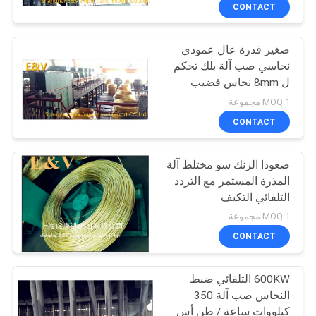
CONTACT
مراقبة
صغير قدرة عال عمودي
الجودة
12
نحاسي صب آلة بلك تحكم
ل 8mm نحاس قضيب
النحاس آلة صب
اتصل
MOQ:1 مجموعة
بنا
CONTACT
صعودا الزنك سو مختلط آلة
أخبار
المذرة المستمر مع التردد
التلقائي التكيف
14
اطلب
MOQ:1 مجموعة
اقتباس
CONTACT
قطاع صب آلة
600KW التلقائي ضبط
خريطة
النحاس صب آلة 350
الموقع
كيلووات ساعة / طن أس