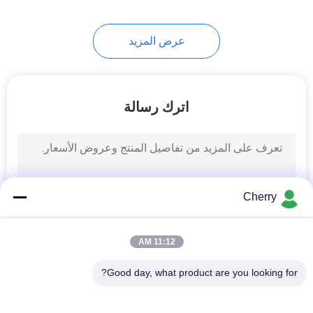
12
عرض المزيد
آلة سحب الأسلاك
النحاسية
اترك رسالة
7
Cherry
غرامة سلك آلة الرسم
11:12 AM
Good day, what product are you looking for?
فئات شعبية
جميع