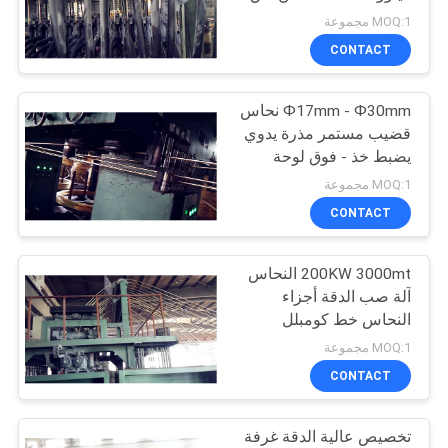
ثلاثة المرحلة 380V
MOQ:1 مجموعة
PRIVACY
CONTACT
11
POLICY
Ф17mm - Ф30mm نحاس
الثلاثي لفة مطحنة
قضيب مستمر مذرة يدوي
يضبط خذ - فوق لوحة
يحرك
MOQ:1 مجموعة
CONTACT
200KW 3000mt النحاس
27
آلة صب الدقة أجزاء
النحاس خط كومبلل
اثنين لفة آلة مطحنة
MOQ:1 مجموعة
CONTACT
تخصيص عالية الدقة غرفة