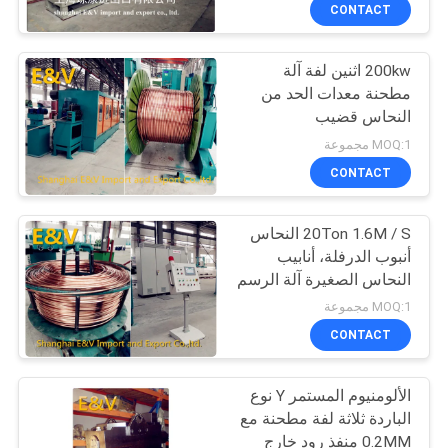
CONTACT
مراقبة
200kw اثنين لفة آلة
الجودة
12
مطحنة معدات الحد من
النحاس قضيب
النحاس آلة صب
اتصل
MOQ:1 مجموعة
بنا
CONTACT
20Ton 1.6M / S النحاس
أخبار
أنبوب الدرفلة، أنابيب
النحاس الصغيرة آلة الرسم
14
اطلب
الباردة
MOQ:1 مجموعة
اقتباس
CONTACT
قطاع صب آلة
الألومنيوم المستمر Y نوع
خريطة
الباردة ثلاثة لفة مطحنة مع
الموقع
0.2MM منفذ رود خارج