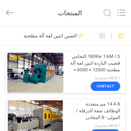
2026
JIAXING
JICHENG
المنتجات
MACHINERY
CO.,LTD..
All
Rights
Reserved.
الصفحة
47
الصين اثنين لفة آلة مطحنة
الرئيسية
النحاس المستمر صب
آلة
180Kw 1.6M / S النحاس
منتجات
قضيب الباردة اثنين لفة آلة
مطحنة 12000 × 6000 ×
معلومات
2300 مم
MOQ:1 مجموعة
عنا
CONTACT
40
إلى الأعلى الذين
14.4-8 مم متعددة
جولة
الوظائف شقة الدرفلة /
في
يدلون بالجهاز
المولى- B المعادن
المتداول مطحنة الآلات
المعمل
MOQ:1 مجموعة