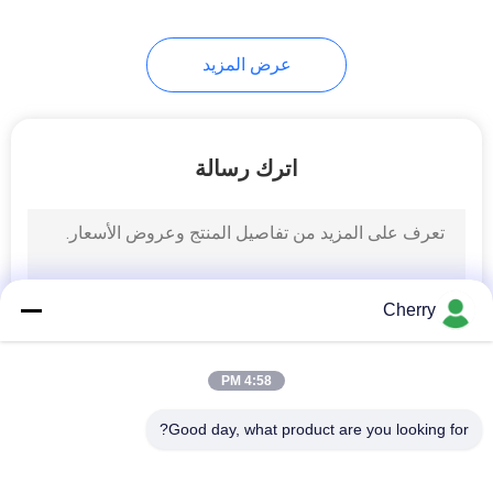
12
عرض المزيد
آلة سحب الأسلاك
النحاسية
اترك رسالة
7
Cherry
غرامة سلك آلة الرسم
4:58 PM
Good day, what product are you looking for?
فئات شعبية
جميع